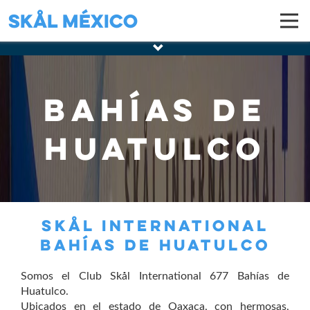
Skål México
Bahías de
Huatulco
SKÅL INTERNATIONAL
BAHÍAS DE HUATULCO
Somos el Club Skål International 677 Bahías de
Huatulco.
Ubicados en el estado de Oaxaca, con hermosas,