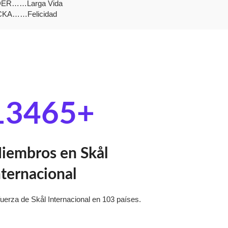
ER……Larga Vida
CKA……Felicidad
13465
+
iembros en Skål
nternacional
fuerza de Skål Internacional en 103 países.