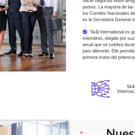
hacer negocios entre ami
países. La mayoría de las 
los Comités Nacionales baj
es la Secretaría General s
Skål International es 
miembros, elegido por sus
anual que se celebra dura
país diferente. Ello permi
primera mano del potencial
Skå
Internac
Nues