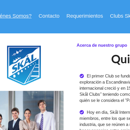
iénes Somos?
Contacto
Requerimientos
Clubs S
Acerca de nuestro grupo
Qui
El primer Club se fund
exploración a Escandinavi
internacional creció y en 1
Skål Clubs" teniendo como
quién se le considera el "P
Hoy en día, Skål Inte
miembros, entre los que se
industria, que se reúnen a n