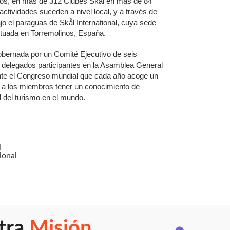
gos, en más de 312 Clubes Skål en más de 84
actividades suceden a nivel local, y a través de
o el paraguas de Skål International, cuya sede
ituada en Torremolinos, España.
gobernada por un Comité Ejecutivo de seis
 delegados participantes en la Asamblea General
nte el Congreso mundial que cada año acoge un
te a los miembros tener un conocimiento de
 del turismo en el mundo.
l
ional
tra
Misión