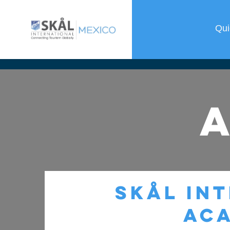
Qu
SKÅL IN
AC