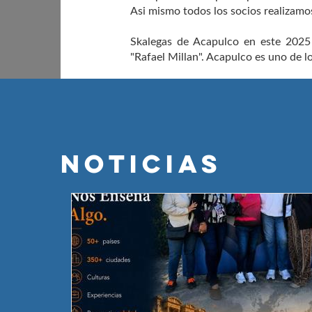
Asi mismo todos los socios realizamos
Skalegas de Acapulco en este 2025
"Rafael Millan". Acapulco es uno de 
NOTICIAS