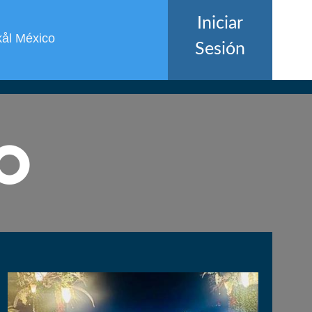
Iniciar
kål México
Sesión
o