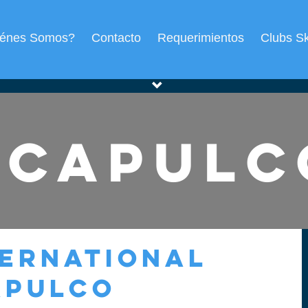
iénes Somos?
Contacto
Requerimientos
Clubs S
Acapulc
TERNATIONAL
APULCO